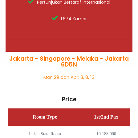
Pertunjukan Bertaraf Internasional
1.674 Kamar
Jakarta - Singapore - Melaka - Jakarta
6D5N
Mar: 29 dan Apr: 3, 8, 13
Price
Room Type
1st/2nd Pax
Inside State Room
10.188.000