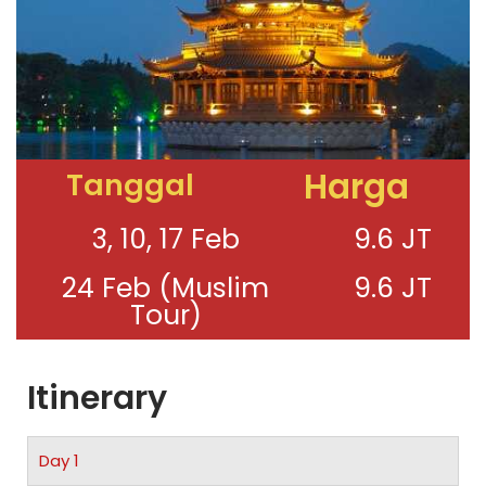
Harga
Tanggal
3, 10, 17 Feb
9.6 JT
24 Feb (Muslim
9.6 JT
Tour)
Itinerary
Day 1