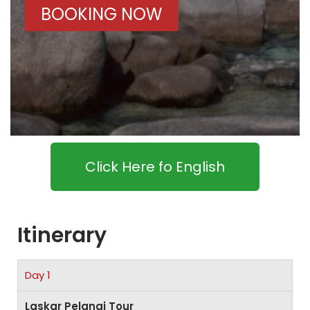
BOOKING NOW
Click Here fo English
Itinerary
Day 1
Laskar Pelangi Tour