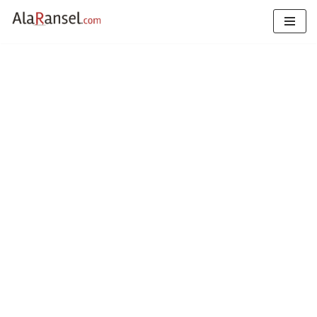
Skip
to
content