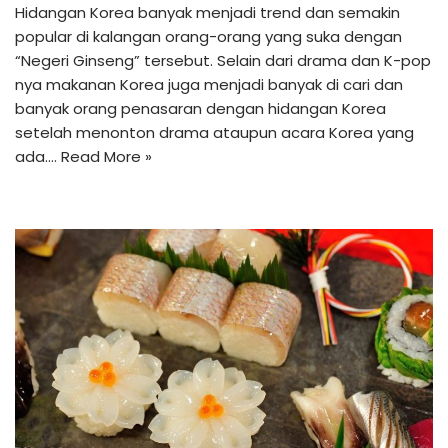
Hidangan Korea banyak menjadi trend dan semakin
popular di kalangan orang-orang yang suka dengan
“Negeri Ginseng” tersebut. Selain dari drama dan K-pop
nya makanan Korea juga menjadi banyak di cari dan
banyak orang penasaran dengan hidangan Korea
setelah menonton drama ataupun acara Korea yang
ada.…
Read More »