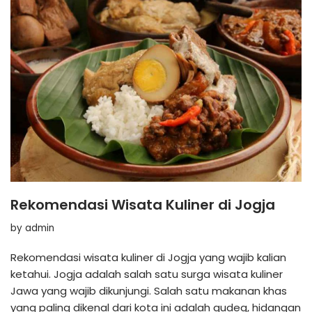
Rekomendasi Wisata Kuliner di Jogja
by
admin
Rekomendasi wisata kuliner di Jogja yang wajib kalian
ketahui. Jogja adalah salah satu surga wisata kuliner
Jawa yang wajib dikunjungi. Salah satu makanan khas
yang paling dikenal dari kota ini adalah gudeg, hidangan