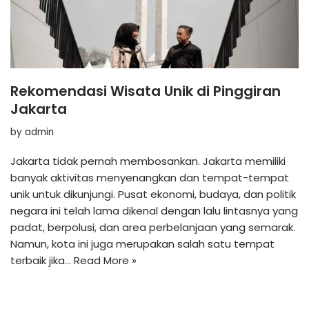
Rekomendasi Wisata Unik di Pinggiran
Jakarta
by
admin
Jakarta tidak pernah membosankan. Jakarta memiliki
banyak aktivitas menyenangkan dan tempat-tempat
unik untuk dikunjungi. Pusat ekonomi, budaya, dan politik
negara ini telah lama dikenal dengan lalu lintasnya yang
padat, berpolusi, dan area perbelanjaan yang semarak.
Namun, kota ini juga merupakan salah satu tempat
terbaik jika…
Read More »